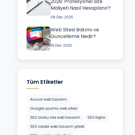
2026: Profesyonel Site
Maliyeti Nasıl Hesaplanır?
08 Dec 2025
Web Sitesi Bakımı ve
Güncelleme Nedir?
19 Dec 2025
Tüm Etiketler
Avusor web tasarım
Google uyumlu web sitesi
SEO dostu site web tasarım
SEO ilişkisi
SEO odaklı web tasarım şirketi