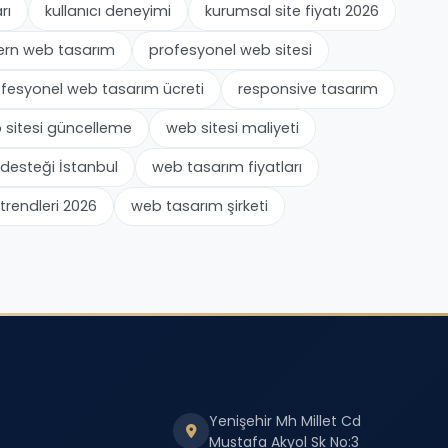
rı
kullanıcı deneyimi
kurumsal site fiyatı 2026
rn web tasarım
profesyonel web sitesi
fesyonel web tasarım ücreti
responsive tasarım
 sitesi güncelleme
web sitesi maliyeti
desteği İstanbul
web tasarım fiyatları
trendleri 2026
web tasarım şirketi
Yenişehir Mh Millet Cd
Mustafa Akyol Sk No:3