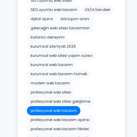
SEO uyumlu web sitesi
SEO uyumlu web tasarım
UX/UI trendleri
dijital ajans
dönüşüm oranı
geleceğin web sitesi tasarımları
kullanıcı deneyimi
kurumsal site fiyatı 2026
kurumsal web sitesi yapım süreci
kurumsal web tasarım
kurumsal web tasarım hizmeti
modern web tasarım
profesyonel web sitesi
profesyonel web sitesi geliştirme
profesyonel web tasarım
profesyonel web tasarım ajansı
profesyonel web tasarım fikirleri