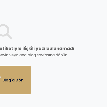
iketiyle ilişkili yazı bulunamadı
neyin veya ana blog sayfasına dönün.
Blog'a Dön