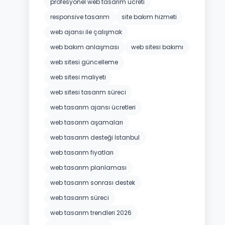
profesyonel web tasarım ücreti
responsive tasarım
site bakım hizmeti
web ajansı ile çalışmak
web bakım anlaşması
web sitesi bakımı
web sitesi güncelleme
web sitesi maliyeti
web sitesi tasarım süreci
web tasarım ajansı ücretleri
web tasarım aşamaları
web tasarım desteği İstanbul
web tasarım fiyatları
web tasarım planlaması
web tasarım sonrası destek
web tasarım süreci
web tasarım trendleri 2026