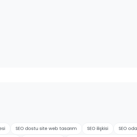
esi
SEO dostu site web tasarım
SEO ilişkisi
SEO odak