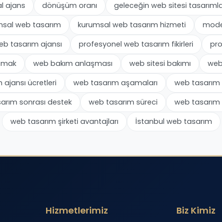
tal ajans
dönüşüm oranı
geleceğin web sitesi tasarımla
msal web tasarım
kurumsal web tasarım hizmeti
mode
eb tasarım ajansı
profesyonel web tasarım fikirleri
pro
ışmak
web bakım anlaşması
web sitesi bakımı
web
ajansı ücretleri
web tasarım aşamaları
web tasarım 
arım sonrası destek
web tasarım süreci
web tasarım 
web tasarım şirketi avantajları
İstanbul web tasarım
Hizmetlerimiz
Biz Kimiz