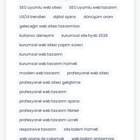
SEO uyumlu web sitesi
SEO uyumlu web tasarım
UX/UI trendleri
dijital ajans
dönüşüm oranı
geleceğin web sitesi tasarımları
kullanıcı deneyimi
kurumsal site fiyatı 2026
kurumsal web sitesi yapım süreci
kurumsal web tasarım
kurumsal web tasarım hizmeti
modern web tasarım
profesyonel web sitesi
profesyonel web sitesi geliştirme
profesyonel web tasarım
profesyonel web tasarım ajansı
profesyonel web tasarım fikirleri
profesyonel web tasarım ücreti
responsive tasarım
site bakım hizmeti
web ajansı ile çalışmak
web bakım anlaşması