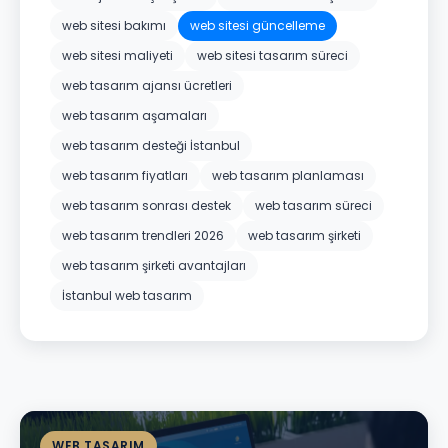
web sitesi bakımı
web sitesi güncelleme
web sitesi maliyeti
web sitesi tasarım süreci
web tasarım ajansı ücretleri
web tasarım aşamaları
web tasarım desteği İstanbul
web tasarım fiyatları
web tasarım planlaması
web tasarım sonrası destek
web tasarım süreci
web tasarım trendleri 2026
web tasarım şirketi
web tasarım şirketi avantajları
İstanbul web tasarım
WEB TASARIM