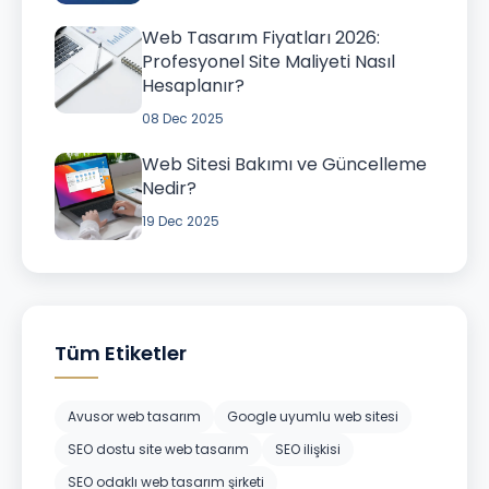
Web Tasarım Fiyatları 2026:
Profesyonel Site Maliyeti Nasıl
Hesaplanır?
08 Dec 2025
Web Sitesi Bakımı ve Güncelleme
Nedir?
19 Dec 2025
Tüm Etiketler
Avusor web tasarım
Google uyumlu web sitesi
SEO dostu site web tasarım
SEO ilişkisi
SEO odaklı web tasarım şirketi